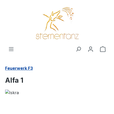
alt springen
Ware
Feuerwerk F3
Alfa 1
Bildergalerie überspringen