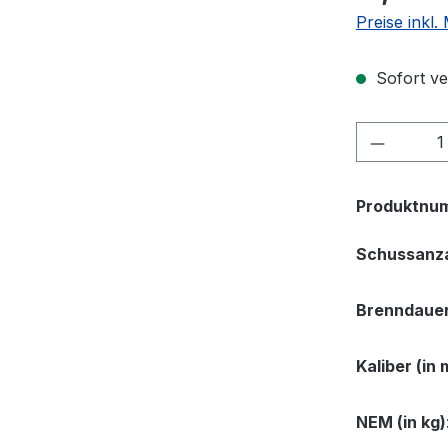
Preise inkl.
Sofort ve
Produkt
Produktnu
Schussanz
Brenndauer
Kaliber (in
NEM (in kg)