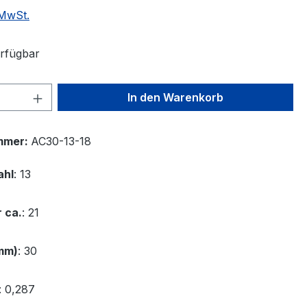
 MwSt.
rfügbar
 Anzahl: Gib den gewünschten Wert ein 
In den Warenkorb
mmer:
AC30-13-18
ahl
: 13
 ca.
: 21
 mm)
: 30
: 0,287