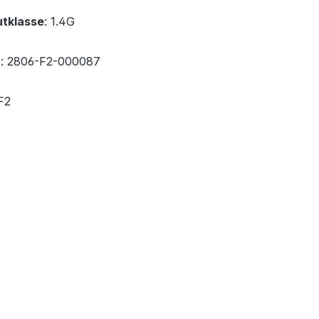
tklasse
: 1.4G
r
: 2806-F2-000087
 F2