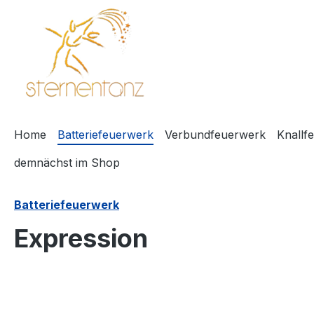
springen
Zur Hauptnavigation springen
Home
Batteriefeuerwerk
Verbundfeuerwerk
Knallf
demnächst im Shop
Batteriefeuerwerk
Expression
Bildergalerie überspringen