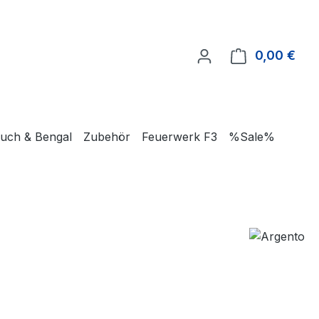
0,00 €
Ware
uch & Bengal
Zubehör
Feuerwerk F3
%Sale%
€