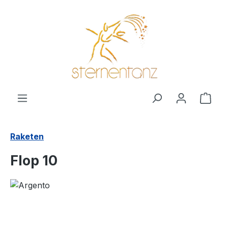
alt springen
Ware
Raketen
Flop 10
Bildergalerie überspringen