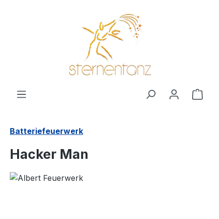
alt springen
Ware
Batteriefeuerwerk
Hacker Man
Bildergalerie überspringen