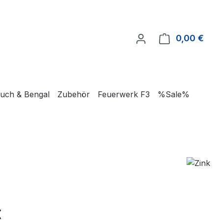
0,00 €
Ware
uch & Bengal
Zubehör
Feuerwerk F3
%Sale%
€