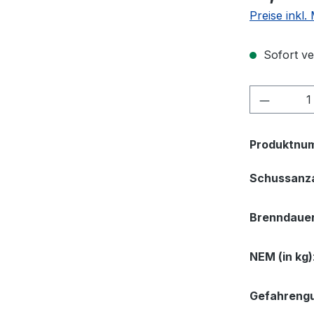
Preise inkl.
Sofort ve
Produkt
Produktnu
Schussanz
Brenndauer
NEM (in kg)
Gefahrengu