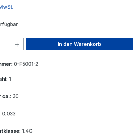
 MwSt.
rfügbar
 Anzahl: Gib den gewünschten Wert ein 
In den Warenkorb
mmer:
0-F5001-2
ahl
: 1
 ca.
: 30
: 0,033
tklasse
: 1.4G