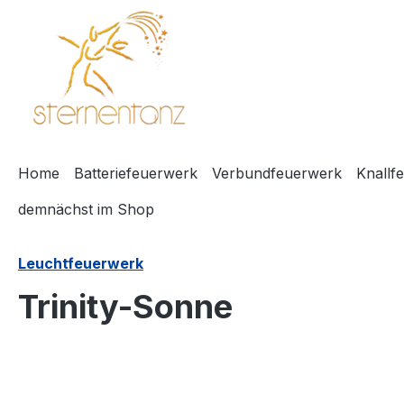
springen
Zur Hauptnavigation springen
Home
Batteriefeuerwerk
Verbundfeuerwerk
Knallf
demnächst im Shop
Leuchtfeuerwerk
Trinity-Sonne
Bildergalerie überspringen