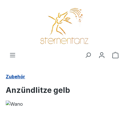
alt springen
Ware
Zubehör
Anzündlitze gelb
Bildergalerie überspringen