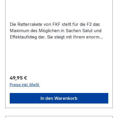
Die Ratterrakete von FKF stellt für die F2 das
Maximum des Möglichen in Sachen Salut und
Effektaufstieg dar. Sie steigt mit Ihrem enorm
lauten Knatteraufstieg besonders hoch und
erzeugt am Kulminationspunkt durch einen
überragend lauten und weithin vernehmbaren
Salutschlag.Die Rakete zeichnet sich neben den
Leistungsdaten auch durch eine besonders hohe
Verträglichkeit in sensiblen Umgebungen aus.
Regulärer Preis:
49,95 €
Kappe und Treiber bestehen komplett aus
Preise inkl. MwSt.
Papier, wodurch sich die Rakete auch ideal in
Wein- und Obstanbaugebieten einsetzen
In den Warenkorb
lässt.Selbstverständlich wird auch dieser Artikel
von FKF in bester Handwerkskultur zu 100% in
Deutschland gefertigt.