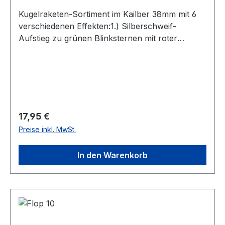
Kugelraketen-Sortiment im Kailber 38mm mit 6
verschiedenen Effekten:1.) Silberschweif-
Aufstieg zu grünen Blinksternen mit roter
Blinkweide2.) Silberschweif-Aufstieg zu roten
Blinksternen mit weißer Blinkweide3.)
Silberschweif-Aufstieg zu Brokatweide mit
weißen Blinkspitzen4.) Silberschweif-Aufstieg zu
Silbercrackern mit blutroten Dahliensternen5.)
Silberschweif-Aufstieg zu Blauer Päonie mit
Regulärer Preis:
17,95 €
Brokat-Verwandlungsspitzen6.) Silberschweif-
Preise inkl. MwSt.
Aufstieg zu Goldpalme mit grünen und roten
Blinksternen
In den Warenkorb