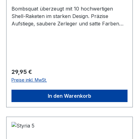
Bombsquat überzeugt mit 10 hochwertigen
Shell-Raketen im starken Design. Präzise
Aufstiege, saubere Zerleger und satte Farben
machen dieses Set zu einer perfekten Wahl für
Feuerwerksliebhaber.
Regulärer Preis:
29,95 €
Preise inkl. MwSt.
In den Warenkorb