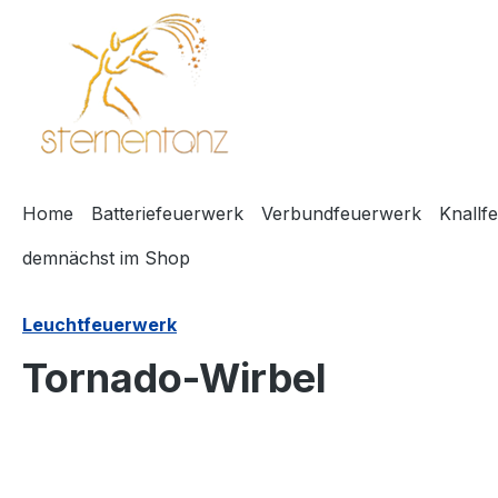
springen
Zur Hauptnavigation springen
Home
Batteriefeuerwerk
Verbundfeuerwerk
Knallf
demnächst im Shop
Leuchtfeuerwerk
Tornado-Wirbel
Bildergalerie überspringen