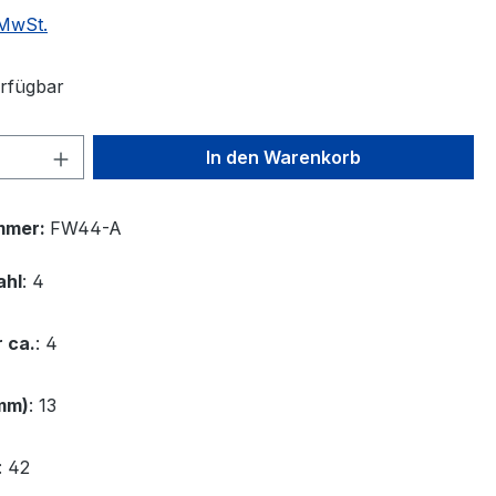
 MwSt.
rfügbar
 Anzahl: Gib den gewünschten Wert ein 
In den Warenkorb
mmer:
FW44-A
ahl
: 4
 ca.
: 4
 mm)
: 13
: 42