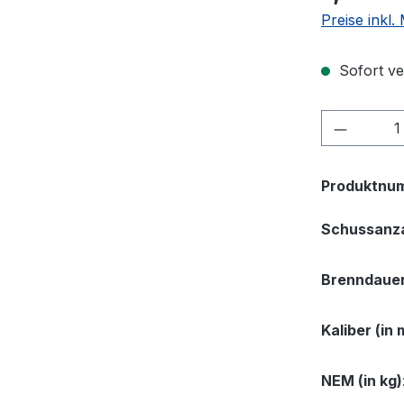
Preise inkl.
Sofort ve
Produkt
Produktnu
Schussanz
Brenndauer
Kaliber (in
NEM (in kg)