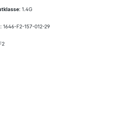
tklasse
: 1.4G
r
: 1646-F2-157-012-29
 F2